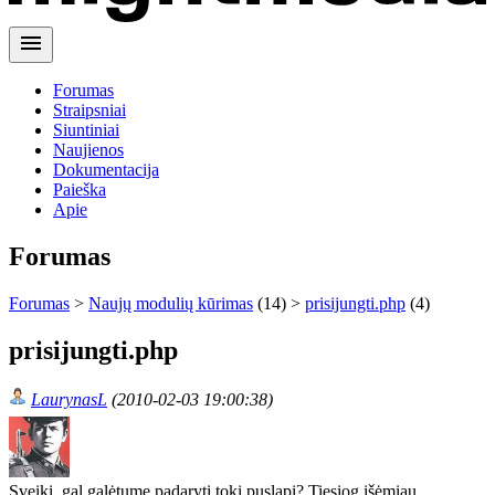
menu
Forumas
Straipsniai
Siuntiniai
Naujienos
Dokumentacija
Paieška
Apie
Forumas
Forumas
>
Naujų modulių kūrimas
(14) >
prisijungti.php
(4)
prisijungti.php
LaurynasL
(2010-02-03 19:00:38)
Sveiki, gal galėtume padaryti tokį puslapį? Tiesiog išėmiau