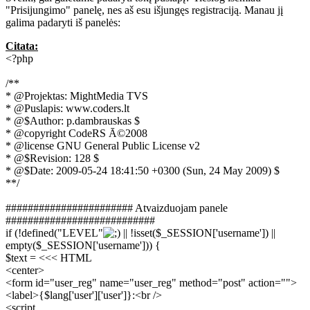
"Prisijungimo" panelę, nes aš esu išjungęs registraciją. Manau jį
galima padaryti iš panelės:
Citata:
<?php
/**
* @Projektas: MightMedia TVS
* @Puslapis: www.coders.lt
* @$Author: p.dambrauskas $
* @copyright CodeRS Ā©2008
* @license GNU General Public License v2
* @$Revision: 128 $
* @$Date: 2009-05-24 18:41:50 +0300 (Sun, 24 May 2009) $
**/
####################### Atvaizduojam panele
###########################
if (!defined("LEVEL"
|| !isset($_SESSION['username']) ||
empty($_SESSION['username'])) {
$text = <<< HTML
<center>
<form id="user_reg" name="user_reg" method="post" action="">
<label>{$lang['user']['user']}:<br />
<script