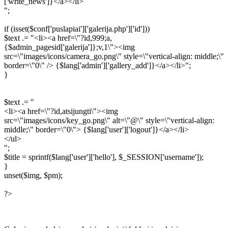
['write_news']}</a></li>
";
if (isset($conf['puslapiai']['galerija.php']['id']))
$text .= "<li><a href=\"?id,999;a,
{$admin_pagesid['galerija']};v,1\"><img
src=\"images/icons/camera_go.png\" style=\"vertical-align: middle;\"
border=\"0\" /> {$lang['admin']['gallery_add']}</a></li>";
}
$text .= "
<li><a href=\"?id,atsijungti\"><img
src=\"images/icons/key_go.png\" alt=\"@\" style=\"vertical-align:
middle;\" border=\"0\"> {$lang['user']['logout']}</a></li>
</ul>
";
$title = sprintf($lang['user']['hello'], $_SESSION['username']);
}
unset($img, $pm);
?>