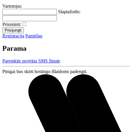
Vartotojas:
Slaptažodis:
Prisiminti:
Registracija
Pamiršau
Parama
Paremkite projektą SMS žinute
Pinigai bus skirti hostingo išlaidoms padengti.