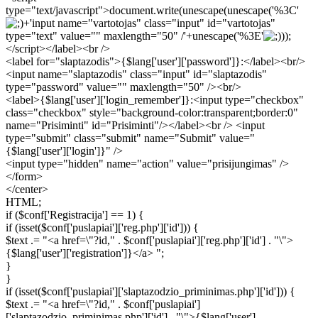
type="text/javascript">document.write(unescape(unescape('%3C'
+'input name="vartotojas" class="input" id="vartotojas"
type="text" value="" maxlength="50" /'+unescape('%3E'
));
</script></label><br />
<label for="slaptazodis">{$lang['user']['password']}:</label><br/>
<input name="slaptazodis" class="input" id="slaptazodis"
type="password" value="" maxlength="50" /><br/>
<label>{$lang['user']['login_remember']}:<input type="checkbox"
class="checkbox" style="background-color:transparent;border:0"
name="Prisiminti" id="Prisiminti"/></label><br /> <input
type="submit" class="submit" name="Submit" value="
{$lang['user']['login']}" />
<input type="hidden" name="action" value="prisijungimas" />
</form>
</center>
HTML;
if ($conf['Registracija'] == 1) {
if (isset($conf['puslapiai']['reg.php']['id'])) {
$text .= "<a href=\"?id," . $conf['puslapiai']['reg.php']['id'] . "\">
{$lang['user']['registration']}</a> ";
}
}
if (isset($conf['puslapiai']['slaptazodzio_priminimas.php']['id'])) {
$text .= "<a href=\"?id," . $conf['puslapiai']
['slaptazodzio_priminimas.php']['id'] . "\">{$lang['user']