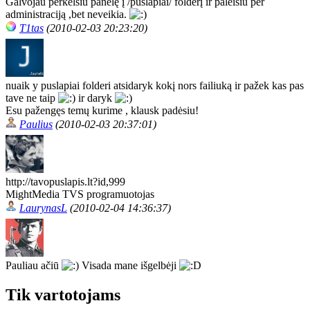
Galvojau perkelsiu panelę į /puslapiai/ folderį ir paleisiu per
administraciją ,bet neveikia.
T1tas
(2010-02-03 20:23:20)
nuaik y puslapiai folderi atsidaryk kokį nors failiuką ir pažek kas pas
tave ne taip
ir daryk
Esu pažengęs temų kurime , klausk padėsiu!
Paulius
(2010-02-03 20:37:01)
http://tavopuslapis.lt?id,999
MightMedia TVS programuotojas
LaurynasL
(2010-02-04 14:36:37)
Pauliau ačiū
Visada mane išgelbėji
Tik vartotojams