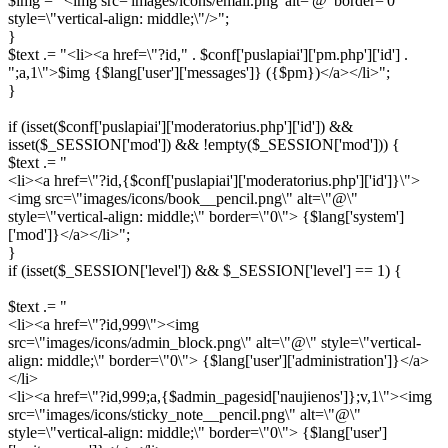
$img = "<img src='images/icons/email.png' alt='@' border='0'
style=\"vertical-align: middle;\"/>";
}
$text .= "<li><a href=\"?id," . $conf['puslapiai']['pm.php']['id'] .
";a,1\">$img {$lang['user']['messages']} ({$pm})</a></li>";
}
if (isset($conf['puslapiai']['moderatorius.php']['id']) &&
isset($_SESSION['mod']) && !empty($_SESSION['mod'])) {
$text .= "
<li><a href=\"?id,{$conf['puslapiai']['moderatorius.php']['id']}\">
<img src=\"images/icons/book__pencil.png\" alt=\"@\"
style=\"vertical-align: middle;\" border=\"0\"> {$lang['system']
['mod']}</a></li>";
}
if (isset($_SESSION['level']) && $_SESSION['level'] == 1) {
$text .= "
<li><a href=\"?id,999\"><img
src=\"images/icons/admin_block.png\" alt=\"@\" style=\"vertical-
align: middle;\" border=\"0\"> {$lang['user']['administration']}</a>
</li>
<li><a href=\"?id,999;a,{$admin_pagesid['naujienos']};v,1\"><img
src=\"images/icons/sticky_note__pencil.png\" alt=\"@\"
style=\"vertical-align: middle;\" border=\"0\"> {$lang['user']