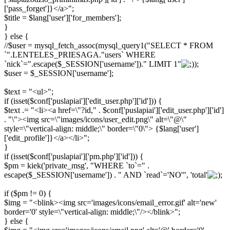
['pass_forget']}</a>";
$title = $lang['user']['for_members'];
}
} else {
//$user = mysql_fetch_assoc(mysql_query1("SELECT * FROM
`".LENTELES_PRIESAGA."users` WHERE
`nick`=".escape($_SESSION['username'])." LIMIT 1"
);
$user = $_SESSION['username'];
$text = "<ul>";
if (isset($conf['puslapiai']['edit_user.php']['id'])) {
$text .= "<li><a href=\"?id," . $conf['puslapiai']['edit_user.php']['id']
. "\"><img src=\"images/icons/user_edit.png\" alt=\"@\"
style=\"vertical-align: middle;\" border=\"0\"> {$lang['user']
['edit_profile']}</a></li>";
}
if (isset($conf['puslapiai']['pm.php']['id'])) {
$pm = kiek('private_msg', "WHERE `to`=" .
escape($_SESSION['username']) . " AND `read`='NO'", 'total'
;
if ($pm != 0) {
$img = "<blink><img src='images/icons/email_error.gif' alt='new'
border='0' style=\"vertical-align: middle;\"/></blink>";
} else {