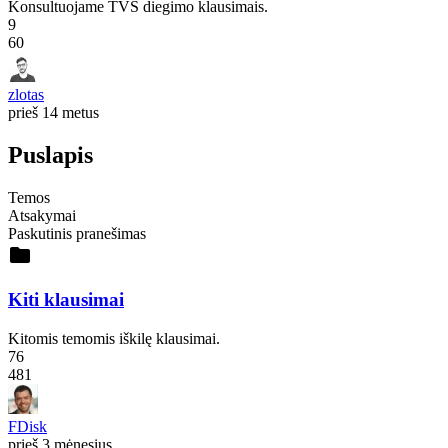
Konsultuojame TVS diegimo klausimais.
9
60
zlotas
prieš 14 metus
Puslapis
Temos
Atsakymai
Paskutinis pranešimas
folder
Kiti klausimai
Kitomis temomis iškilę klausimai.
76
481
FDisk
prieš 3 mėnesius