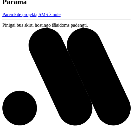
Parama
Paremkite projektą SMS žinute
Pinigai bus skirti hostingo išlaidoms padengti.