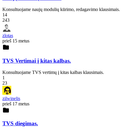
Konsultuojame naujų modulių kūrimo, redagavimo klausimais.
14
243
zlotas
prieš 15 metus
folder
TVS Vertimai į kitas kalbas.
Konsultuojame TVS vertimų į kitas kalbas klausimais.
1
23
zilwinelis
prieš 17 metus
folder
TVS diegimas.