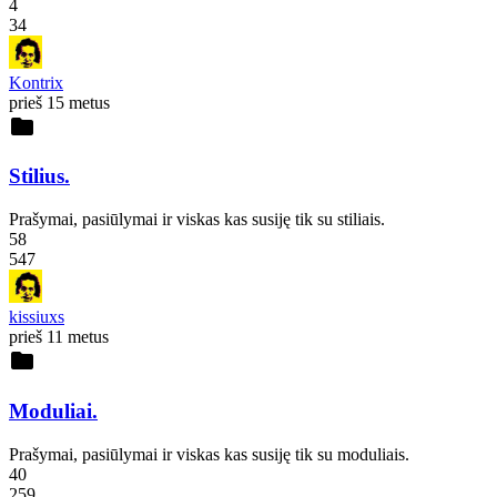
4
34
Kontrix
prieš 15 metus
folder
Stilius.
Prašymai, pasiūlymai ir viskas kas susiję tik su stiliais.
58
547
kissiuxs
prieš 11 metus
folder
Moduliai.
Prašymai, pasiūlymai ir viskas kas susiję tik su moduliais.
40
259