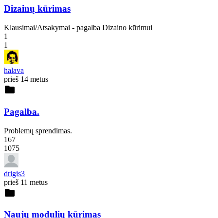
Dizainų kūrimas
Klausimai/Atsakymai - pagalba Dizaino kūrimui
1
1
halava
prieš 14 metus
folder
Pagalba.
Problemų sprendimas.
167
1075
drigis3
prieš 11 metus
folder
Naujų modulių kūrimas