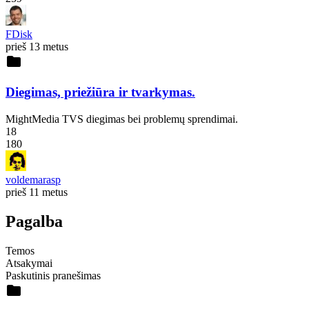
FDisk
prieš 13 metus
folder
Diegimas, priežiūra ir tvarkymas.
MightMedia TVS diegimas bei problemų sprendimai.
18
180
voldemarasp
prieš 11 metus
Pagalba
Temos
Atsakymai
Paskutinis pranešimas
folder