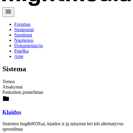
menu
Forumas
Straipsniai
Siuntiniai
Naujienos
Dokumentacija
Paieška
Apie
Sistema
Temos
Atsakymai
Paskutinis pranešimas
folder
Klaidos
Sistemos bug&#039;ai, klaidos ir jų taisymai bei kiti alternatyvus
sprendimai