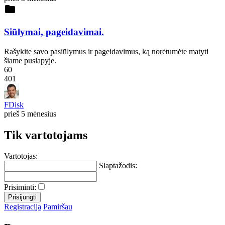
folder
Siūlymai, pageidavimai.
Rašykite savo pasiūlymus ir pageidavimus, ką norėtumėte matyti
šiame puslapyje.
60
401
FDisk
prieš 5 mėnesius
Tik vartotojams
Vartotojas:
Slaptažodis:
Prisiminti:
Registracija
Pamiršau