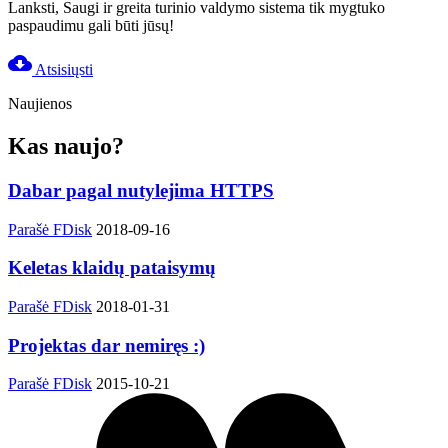
Lanksti, Saugi ir greita turinio valdymo sistema tik mygtuko
paspaudimu gali būti jūsų!
cloud_download
Atsisiųsti
Naujienos
Kas naujo?
Dabar pagal nutylejima HTTPS
Parašė FDisk
2018-09-16
Keletas klaidų pataisymų
Parašė FDisk
2018-01-31
Projektas dar nemiręs :)
Parašė FDisk
2015-10-21