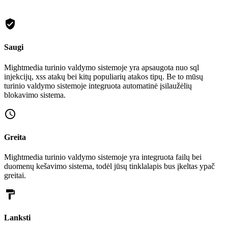
verified_user
Saugi
Mightmedia turinio valdymo sistemoje yra apsaugota nuo sql
injekcijų, xss atakų bei kitų populiarių atakos tipų. Be to mūsų
turinio valdymo sistemoje integruota automatinė įsilaužėlių
blokavimo sistema.
query_builder
Greita
Mightmedia turinio valdymo sistemoje yra integruota failų bei
duomenų kešavimo sistema, todėl jūsų tinklalapis bus įkeltas ypač
greitai.
format_paint
Lanksti