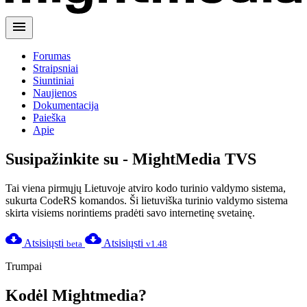
menu
Forumas
Straipsniai
Siuntiniai
Naujienos
Dokumentacija
Paieška
Apie
Susipažinkite su - MightMedia TVS
Tai viena pirmųjų Lietuvoje atviro kodo turinio valdymo sistema,
sukurta CodeRS komandos. Ši lietuviška turinio valdymo sistema
skirta visiems norintiems pradėti savo internetinę svetainę.
cloud_download
cloud_download
Atsisiųsti
Atsisiųsti
beta
v1.48
Trumpai
Kodėl Mightmedia?