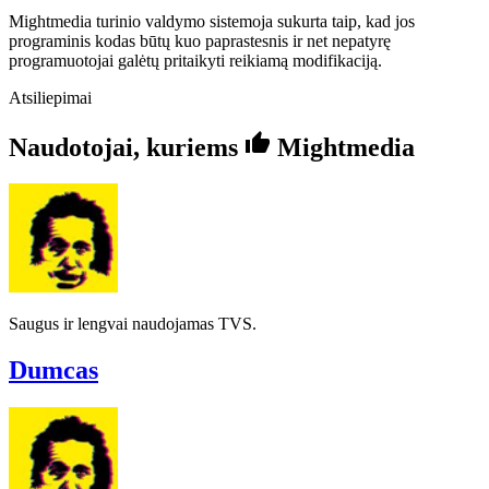
Mightmedia turinio valdymo sistemoja sukurta taip, kad jos
programinis kodas būtų kuo paprastesnis ir net nepatyrę
programuotojai galėtų pritaikyti reikiamą modifikaciją.
Atsiliepimai
thumb_up
Naudotojai, kuriems
Mightmedia
Saugus ir lengvai naudojamas TVS.
Dumcas