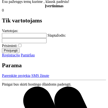
Esu pažengęs temų kurime , klausk padėsiu!
Įvertinimas
0
Tik vartotojams
Vartotojas:
Slaptažodis:
Prisiminti:
Registracija
Pamiršau
Parama
Paremkite projektą SMS žinute
Pinigai bus skirti hostingo išlaidoms padengti.