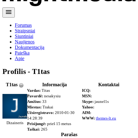
menu
Forumas
Straipsniai
Siuntiniai
Naujienos
Dokumentacija
Paieška
Apie
Profilis - T1tas
T1tas
Informacija
Kontaktai
Vardas:
Titas
ICQ:
Pavardė:
nesakysiu
MSN:
Amžius:
33
Skype:
jaunel1s
Miestas:
Trakai
Yahoo:
Užsiregistravo:
2010-01-30
AIM:
14:28:39
WWW:
themes-lt.eu
Dizaineris
Prisijungė:
prieš 15 metus
Taškai:
265
Parašas