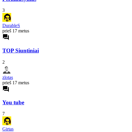
3
DurableS
prieš 17 metus
forum
TOP Siuntiniai
2
zlotas
prieš 17 metus
forum
You tube
7
Girtas