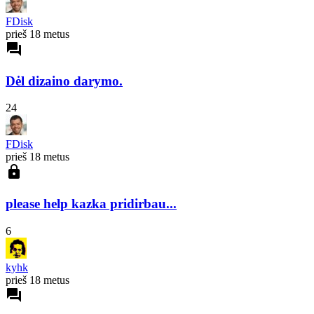
FDisk
prieš 18 metus
forum
Dėl dizaino darymo.
24
FDisk
prieš 18 metus
lock
please help kazka pridirbau...
6
kyhk
prieš 18 metus
forum