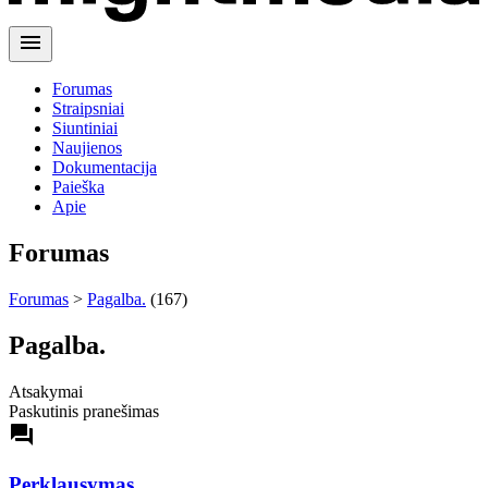
menu
Forumas
Straipsniai
Siuntiniai
Naujienos
Dokumentacija
Paieška
Apie
Forumas
Forumas
>
Pagalba.
(167)
Pagalba.
Atsakymai
Paskutinis pranešimas
forum
Perklausymas