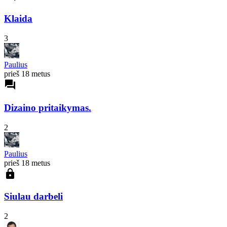
Klaida
3
Paulius
prieš 18 metus
forum
Dizaino pritaikymas.
2
Paulius
prieš 18 metus
lock
Siulau darbeli
2