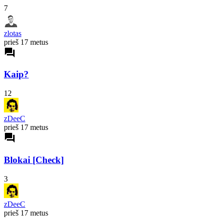
7
zlotas
prieš 17 metus
forum
Kaip?
12
zDeeC
prieš 17 metus
forum
Blokai [Check]
3
zDeeC
prieš 17 metus