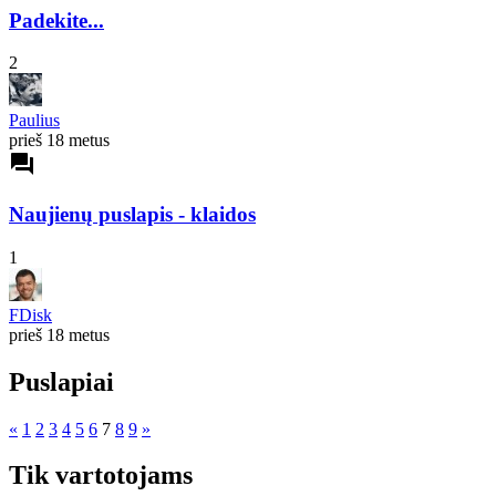
Padekite...
2
Paulius
prieš 18 metus
forum
Naujienų puslapis - klaidos
1
FDisk
prieš 18 metus
Puslapiai
«
1
2
3
4
5
6
7
8
9
»
Tik vartotojams