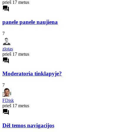
prieš 17 metus
forum
panele panele naujiena
7
zlotas
prieš 17 metus
forum
Moderatoria tinklapyje?
7
FDisk
prieš 17 metus
forum
Dėl temos navigacijos