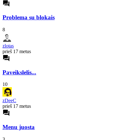
forum
Problema su blokais
8
zlotas
prieš 17 metus
forum
Paveikslelis...
10
zDeeC
prieš 17 metus
forum
Menu juosta
3