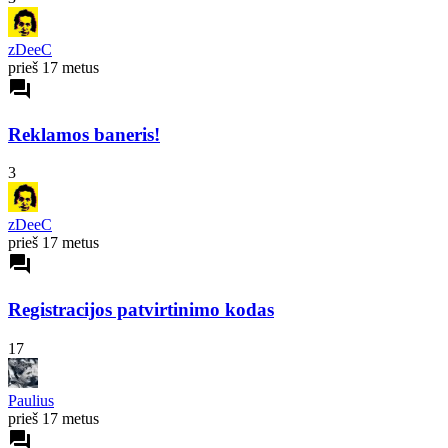
zDeeC
prieš 17 metus
forum
Reklamos baneris!
3
zDeeC
prieš 17 metus
forum
Registracijos patvirtinimo kodas
17
Paulius
prieš 17 metus
forum